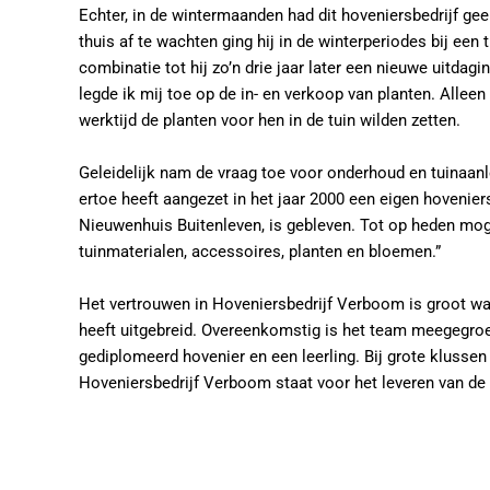
Echter, in de wintermaanden had dit hoveniersbedrijf g
thuis af te wachten ging hij in de winterperiodes bij e
combinatie tot hij zo’n drie jaar later een nieuwe uitdag
legde ik mij toe op de in- en verkoop van planten. Alleen 
werktijd de planten voor hen in de tuin wilden zetten.
Geleidelijk nam de vraag toe voor onderhoud en tuinaanle
ertoe heeft aangezet in het jaar 2000 een eigen hovenier
Nieuwenhuis Buitenleven, is gebleven. Tot op heden mog
tuinmaterialen, accessoires, planten en bloemen.”
Het vertrouwen in Hoveniersbedrijf Verboom is groot wat
heeft uitgebreid. Overeenkomstig is het team meegegro
gediplomeerd hovenier en een leerling. Bij grote kluss
Hoveniersbedrijf Verboom staat voor het leveren van de b