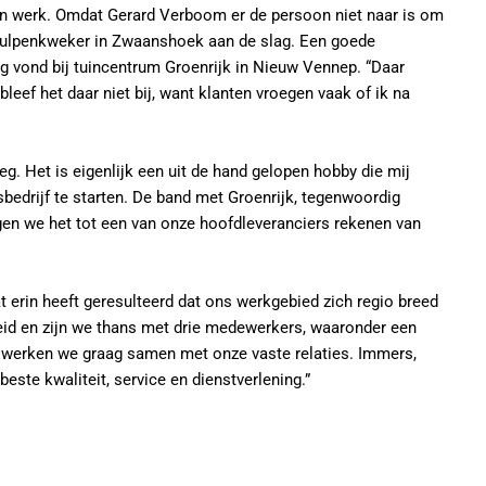
een werk. Omdat Gerard Verboom er de persoon niet naar is om
en tulpenkweker in Zwaanshoek aan de slag. Een goede
ing vond bij tuincentrum Groenrijk in Nieuw Vennep. “Daar
bleef het daar niet bij, want klanten vroegen vaak of ik na
g. Het is eigenlijk een uit de hand gelopen hobby die mij
sbedrijf te starten. De band met Groenrijk, tegenwoordig
en we het tot een van onze hoofdleveranciers rekenen van
 erin heeft geresulteerd dat ons werkgebied zich regio breed
eid en zijn we thans met drie medewerkers, waaronder een
en werken we graag samen met onze vaste relaties. Immers,
este kwaliteit, service en dienstverlening.”