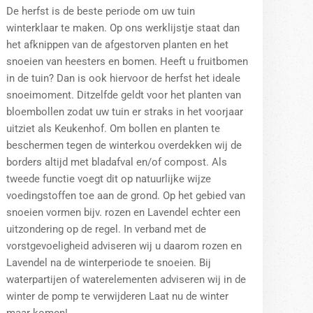
De herfst is de beste periode om uw tuin
winterklaar te maken. Op ons werklijstje staat dan
het afknippen van de afgestorven planten en het
snoeien van heesters en bomen. Heeft u fruitbomen
in de tuin? Dan is ook hiervoor de herfst het ideale
snoeimoment. Ditzelfde geldt voor het planten van
bloembollen zodat uw tuin er straks in het voorjaar
uitziet als Keukenhof. Om bollen en planten te
beschermen tegen de winterkou overdekken wij de
borders altijd met bladafval en/of compost. Als
tweede functie voegt dit op natuurlijke wijze
voedingstoffen toe aan de grond. Op het gebied van
snoeien vormen bijv. rozen en Lavendel echter een
uitzondering op de regel. In verband met de
vorstgevoeligheid adviseren wij u daarom rozen en
Lavendel na de winterperiode te snoeien. Bij
waterpartijen of waterelementen adviseren wij in de
winter de pomp te verwijderen Laat nu de winter