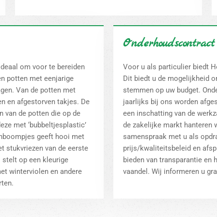
Onderhoudscontract
 ideaal om voor te bereiden
Voor u als particulier biedt 
n potten met eenjarige
Dit biedt u de mogelijkheid 
agen. Van de potten met
stemmen op uw budget. Onder
n en afgestorven takjes. De
jaarlijks bij ons worden afg
n van de potten die op de
een inschatting van de werkz
ze met ‘bubbeltjesplastic’
de zakelijke markt hanteren
zenboompjes geeft hooi met
samenspraak met u als opdr
t stukvriezen van de eerste
prijs/kwaliteitsbeleid en afs
stelt op een kleurige
bieden van transparantie en h
et winterviolen en andere
vaandel. Wij informeren u gr
rten.